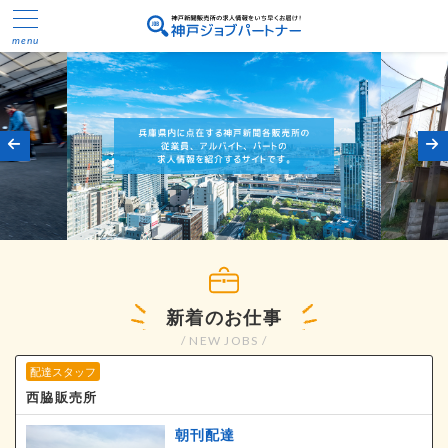
新着のお仕事
/ NEW JOBS /
配達スタッフ
西脇販売所
朝刊配達