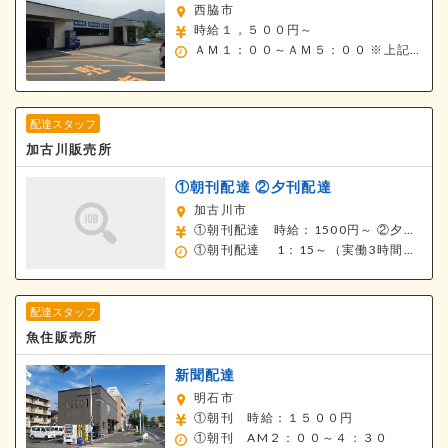
西脇市
時給１，５００円～
ＡＭ１：００～ＡＭ５：００
※上記時間帯で１日１.５～３h
配達スタッフ
加古川販売所
①朝刊配達
②夕刊配達
加古川市
①朝刊配達 時給：1500円～
②夕刊配達 時給：1150円～
①朝刊配達 1：15～（実働3時間程度）
配達スタッフ
魚住販売所
新聞配達
明石市
①朝刊 時給：１５００円
①朝刊 AM２：００～４：３０