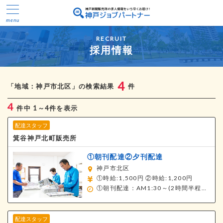
RECRUIT
採用情報
4
「地域：神戸市北区」の検索結果
件
4
件中 1～4件を表示
配達スタッフ
箕谷神戸北町販売所
①朝刊配達②夕刊配達
神戸市北区
①時給:1,500円
②時給:1,200円
①朝刊配達：AM1:30～(2時間半程度)
②夕
配達スタッフ