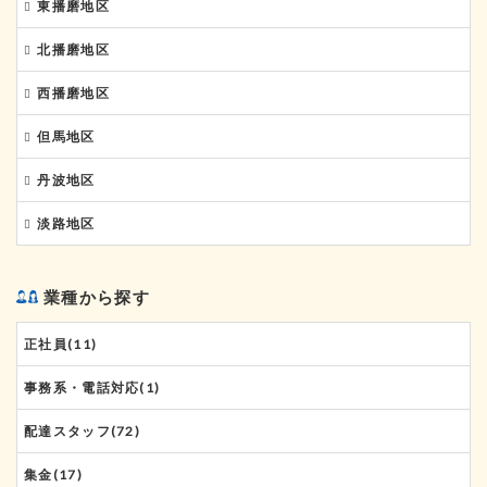
神戸市須磨区(4)
明石市(14)
阪神地区 全域(2)
東播磨地区
神戸市垂水区(5)
三田市(2)
東播磨地区 全域(5)
北播磨地区
神戸市中央区(4)
加古川市(3)
北播磨地区 全域(9)
西播磨地区
神戸市長田区(2)
加古郡(2)
小野市(3)
西播磨地区 全域(31)
但馬地区
神戸市灘区(3)
加東市(1)
姫路市(22)
但馬地区 全域(5)
丹波地区
神戸市西区(5)
西脇市(2)
相生市(2)
朝来市(2)
丹波地区 全域(5)
淡路地区
神戸市東灘区(1)
三木市(3)
赤穂郡(1)
豊岡市(2)
篠山市(4)
淡路地区 全域(2)
業種から探す
赤穂市(2)
養父市(1)
丹波市(1)
淡路市(1)
正社員(11)
揖保郡(1)
洲本市(1)
事務系・電話対応(1)
宍粟市(1)
配達スタッフ(72)
たつの市(2)
集金(17)