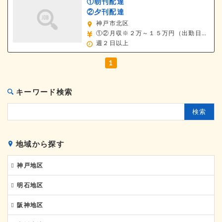
①朝刊配達
②夕刊配達
神戸市北区
①②月収※２万～１５万円（出勤日数及び配達エリアにより異なる）
週２日以上
1
キーワード検索
検索
地域から探す
神戸地区
神戸地区 全域(28)
明石地区
神戸市北区(4)
明石地区 全域(14)
阪神地区