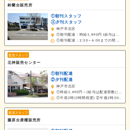
鈴蘭台販売所
①朝刊スタッフ
②夕刊スタッフ
神戸市北区
①朝刊配達：時給1,490円
(給与は経験・スキルにより設定します)
①朝刊配達：2:30～6:00までの間
②夕刊配達：14:45～17:00までの間
配達スタッフ
北神販売センター
①朝刊配達
②夕刊配達
神戸市北区
①時給1,490円～(給与は配達部数により設定します)
①午前2時(3時間程度)
②午後2時30分～(1～2時間程度)
配達スタッフ
藤原台唐櫃販売所